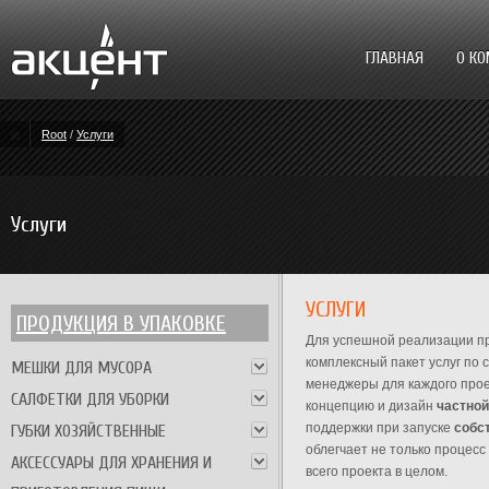
ГЛАВНАЯ
О К
Root
/
Услуги
Услуги
УСЛУГИ
ПРОДУКЦИЯ В УПАКОВКЕ
Для успешной реализации п
комплексный пакет услуг п
МЕШКИ ДЛЯ МУСОРА
менеджеры для каждого прое
САЛФЕТКИ ДЛЯ УБОРКИ
концепцию и дизайн
частной
поддержки при запуске
собс
ГУБКИ ХОЗЯЙСТВЕННЫЕ
облегчает не только процесс
АКСЕССУАРЫ ДЛЯ ХРАНЕНИЯ И
всего проекта в целом.