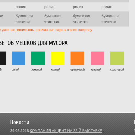
ролик
ролик
ролик
ролик
ки
бумажная
бумажная
бумажная
бумажная
этикетка
этикетка
этикетка
этикетка
е данные, возможны различные варианты по запросу
ВЕТОВ МЕШКОВ ДЛЯ МУСОРА
ый
синий
зеленый
желтый
оранжевый
красный
салатовый
Новости
29.08.2018
КОМПАНИЯ АКЦЕНТ НА 22-Й ВЫСТАВКЕ