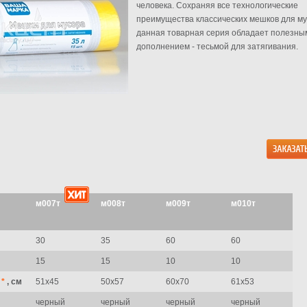
человека. Сохраняя все технологические
преимущества классических мешков для му
данная товарная серия обладает полезны
дополнением - тесьмой для затягивания.
м007т
м008т
м009т
м010т
30
35
60
60
15
15
10
10
а
*
, см
51х45
50х57
60х70
61х53
черный
черный
черный
черный