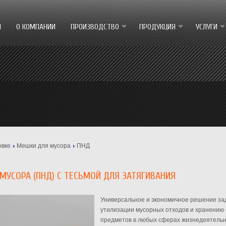
Я
О КОМПАНИИ
ПРОИЗВОДСТВО
ПРОДУКЦИЯ
УСЛУГИ
овке
Мешки для мусора
ПНД
МУСОРА (ПНД) С ТЕСЬМОЙ ДЛЯ ЗАТЯГИВАНИЯ
Универсальное и экономичное решение за
утилизации мусорных отходов и хранению
предметов в любых сферах жизнедеятель