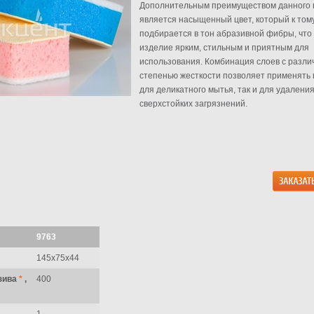
Дополнительным преимуществом данного
является насыщенный цвет, который к том
подбирается в тон абразивной фибры, что
изделие ярким, стильным и приятным для
использования. Комбинация слоев с разли
степенью жесткости позволяет применять г
для деликатного мытья, так и для удалени
сверхстойких загрязнений.
9763
145х75х44
зива
*
,
400