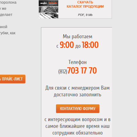
 поролона
у же
 делает
чной
убки, как
я